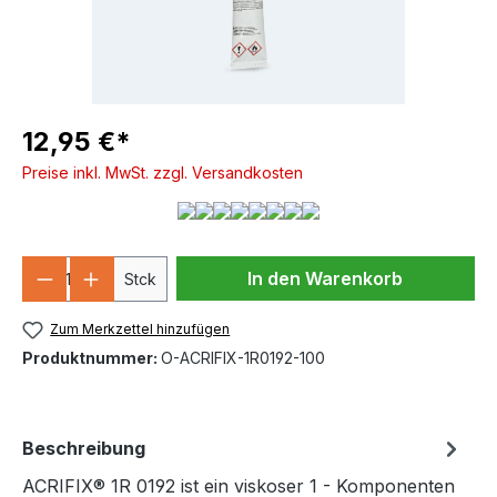
12,95 €*
Preise inkl. MwSt. zzgl. Versandkosten
Produkt Anzahl: Gib den gewünschten We
In den Warenkorb
Stck
Zum Merkzettel hinzufügen
Produktnummer:
O-ACRIFIX-1R0192-100
Beschreibung
ACRIFIX® 1R 0192 ist ein viskoser 1 - Komponenten