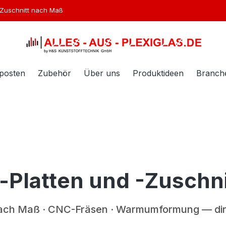
Zuschnitt nach Maß
posten
Zubehör
Über uns
Produktideen
Branch
en. Der Gesamtwert beträgt 0,00 €.
-Platten und -Zuschn
nach Maß · CNC-Fräsen · Warmumformung — dire