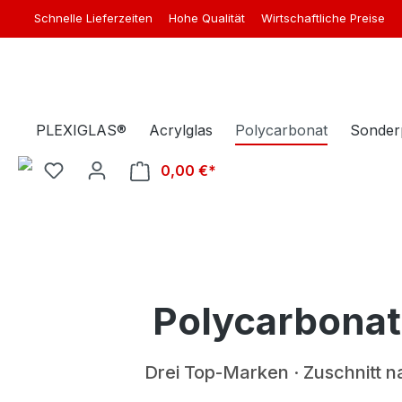
Schnelle Lieferzeiten
Hohe Qualität
Wirtschaftliche Preise
springen
Zur Hauptnavigation springen
PLEXIGLAS®
Acrylglas
Polycarbonat
Sonder
0,00 €*
Warenkorb enthält 0 Position
Polycarbonat
Drei Top-Marken · Zuschnitt 