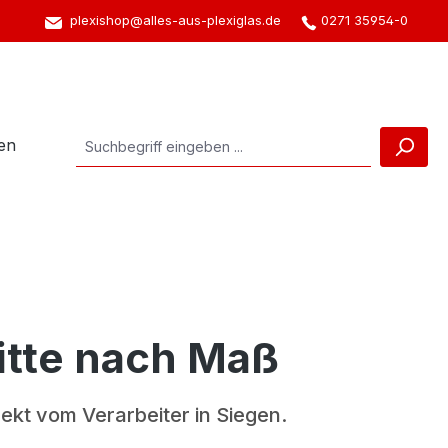
plexishop@alles-aus-plexiglas.de
0271 35954-0
en
itte nach Maß
kt vom Verarbeiter in Siegen.