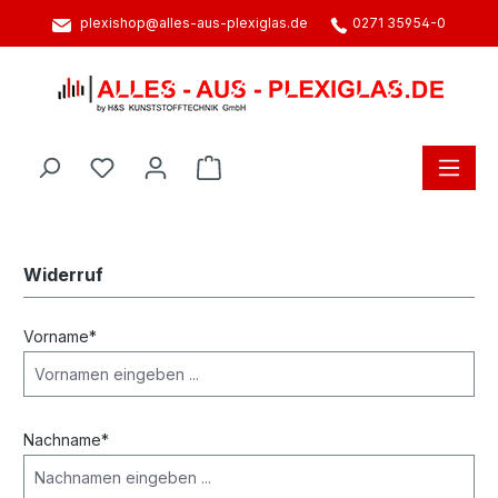
plexishop@alles-aus-plexiglas.de
0271 35954-0
alt springen
Warenkorb enthält 0 Positionen. D
Widerruf
Vorname*
Nachname*