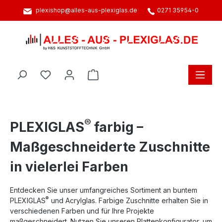
plexishop@alles-aus-plexiglas.de
0271 35954-0
alt springen
Warenkorb enthält 0 Positionen. D
®
PLEXIGLAS
farbig –
Maßgeschneiderte Zuschnitte
in vielerlei Farben
Entdecken Sie unser umfangreiches Sortiment an buntem
®
PLEXIGLAS
und Acrylglas. Farbige Zuschnitte erhalten Sie in
verschiedenen Farben und für Ihre Projekte
maßgeschneidert. Nutzen Sie unseren Plattenkonfigurator, um