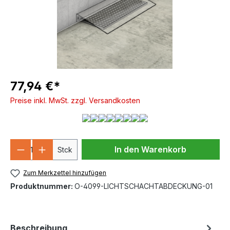
77,94 €*
Preise inkl. MwSt. zzgl. Versandkosten
Produkt Anzahl: Gib den gewünschten We
In den Warenkorb
Stck
Zum Merkzettel hinzufügen
Produktnummer:
O-4099-LICHTSCHACHTABDECKUNG-01
Beschreibung