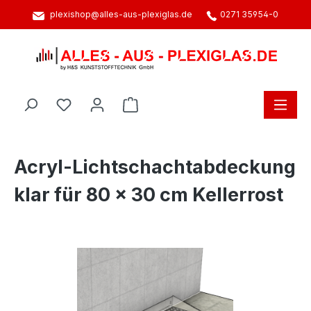
plexishop@alles-aus-plexiglas.de
0271 35954-0
alt springen
Warenkorb enthält 0 Positionen. D
Acryl-Lichtschachtabdeckung
klar für 80 x 30 cm Kellerrost
Bildergalerie überspringen