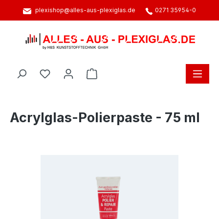
plexishop@alles-aus-plexiglas.de
0271 35954-0
alt springen
Warenkorb enthält 0 Positionen. D
Acrylglas-Polierpaste - 75 ml
Bildergalerie überspringen