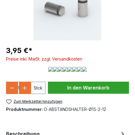
3,95 €*
Preise inkl. MwSt. zzgl. Versandkosten
Produkt Anzahl: Gib den gewünschten We
In den Warenkorb
Stck
Zum Merkzettel hinzufügen
Produktnummer:
O-ABSTANDSHALTER-Ø15-2-12
Beschreibung