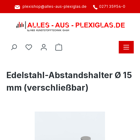
plexishop@alles-aus-plexiglas.de
0271 35954-0
alt springen
Warenkorb enthält 0 Positionen. D
Edelstahl-Abstandshalter Ø 15
mm (verschließbar)
Bildergalerie überspringen