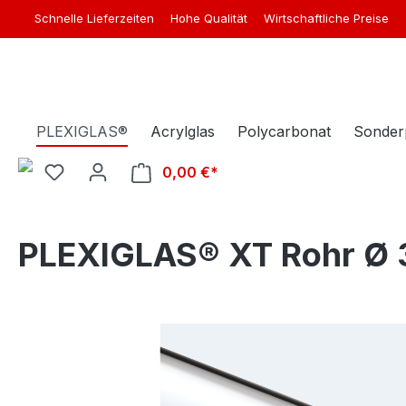
Schnelle Lieferzeiten
Hohe Qualität
Wirtschaftliche Preise
springen
Zur Hauptnavigation springen
PLEXIGLAS®
Acrylglas
Polycarbonat
Sonder
0,00 €*
Warenkorb enthält 0 Position
PLEXIGLAS® XT Rohr Ø 
Bildergalerie überspringen