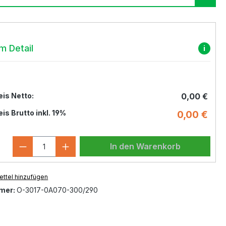
im Detail
i
is Netto:
0,00 €
s Brutto inkl. 19%
0,00 €
Produkt Anzahl: Gib den gewünschten
In den Warenkorb
ttel hinzufügen
mer:
O-3017-0A070-300/290