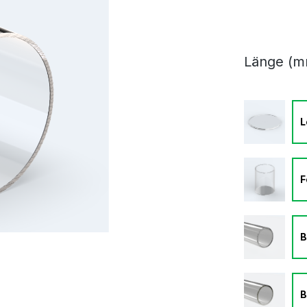
Länge (m
L
F
B
B