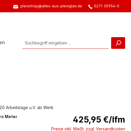
plexishop@alles-aus-plexiglas.de
0271 35954-0
en
 20 Arbeitstage u.V. ab Werk
ro Meter
425,95 €/lfm
Preise inkl. MwSt. zzgl. Versandkosten