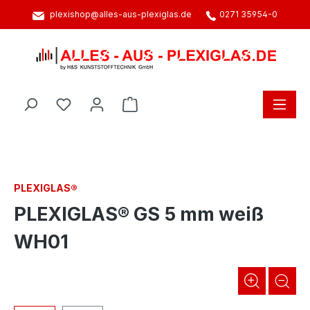
plexishop@alles-aus-plexiglas.de
0271 35954-0
alt springen
Warenkorb enthält 0 Positionen. D
PLEXIGLAS®
PLEXIGLAS® GS 5 mm weiß
WH01
Bildergalerie überspringen