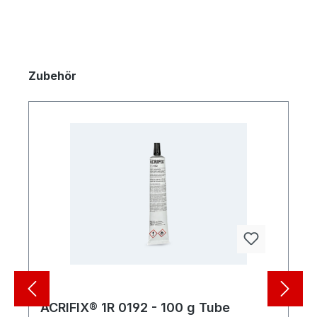
Produktgalerie überspringen
Zubehör
ACRIFIX® 1R 0192 - 100 g Tube